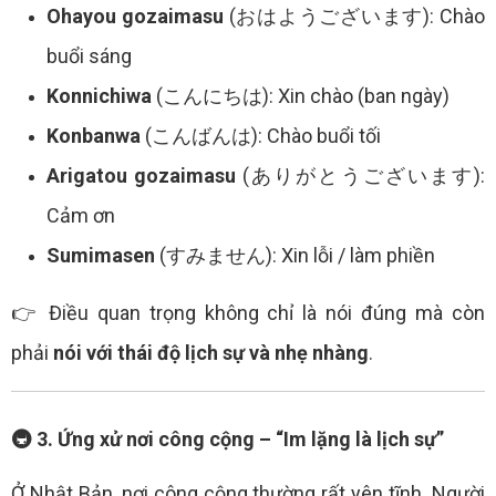
Ohayou gozaimasu
(おはようございます): Chào
buổi sáng
Konnichiwa
(こんにちは): Xin chào (ban ngày)
Konbanwa
(こんばんは): Chào buổi tối
Arigatou gozaimasu
(ありがとうございます):
Cảm ơn
Sumimasen
(すみません): Xin lỗi / làm phiền
👉 Điều quan trọng không chỉ là nói đúng mà còn
phải
nói với thái độ lịch sự và nhẹ nhàng
.
🚇 3. Ứng xử nơi công cộng – “Im lặng là lịch sự”
Ở Nhật Bản, nơi công cộng thường rất yên tĩnh. Người