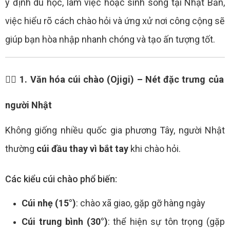
ý định du học, làm việc hoặc sinh sống tại Nhật Bản,
việc hiểu rõ cách chào hỏi và ứng xử nơi công cộng sẽ
giúp bạn hòa nhập nhanh chóng và tạo ấn tượng tốt.
🙇‍♂️ 1. Văn hóa cúi chào (Ojigi) – Nét đặc trưng của
người Nhật
Không giống nhiều quốc gia phương Tây, người Nhật
thường
cúi đầu thay vì bắt tay
khi chào hỏi.
Các kiểu cúi chào phổ biến:
Cúi nhẹ (15°)
: chào xã giao, gặp gỡ hàng ngày
Cúi trung bình (30°)
: thể hiện sự tôn trọng (gặp