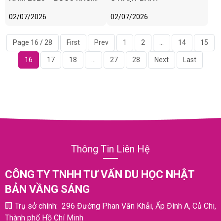
ĐẦU MỚI TẠI ĐẤT NƯỚC
02/07/2026
02/07/2026
MẶT TRỜI MỌC
Page 16 / 28
First
Prev
1
2
...
14
15
16
17
18
...
27
28
Next
Last
Thông Tin Liên Hệ
CÔNG TY
TNHH TƯ VẤN DU HỌC NHẬT
BẢN VẦNG SÁNG
🏢
Trụ sở chính: 296 Đường Phan Văn Khải, Ấp Đình A, Củ Chi,
Thành phố Hồ Chí Minh