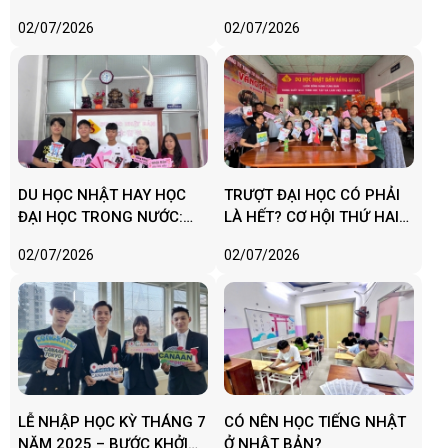
HƠN BẠN NGHĨ
02/07/2026
02/07/2026
DU HỌC NHẬT HAY HỌC
TRƯỢT ĐẠI HỌC CÓ PHẢI
ĐẠI HỌC TRONG NƯỚC:
LÀ HẾT? CƠ HỘI THỨ HAI
ĐÂU LÀ CON ĐƯỜNG PHÙ
BẠN NÊN BIẾT
02/07/2026
02/07/2026
HỢP VỚI BẠN?
LỄ NHẬP HỌC KỲ THÁNG 7
CÓ NÊN HỌC TIẾNG NHẬT
NĂM 2025 – BƯỚC KHỞI
Ở NHẬT BẢN?