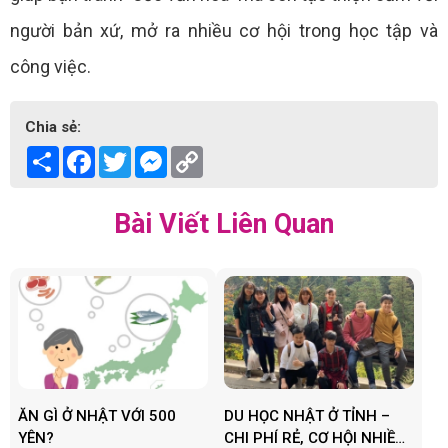
người bản xứ, mở ra nhiều cơ hội trong học tập và
công việc.
Chia sẻ:
Share
Facebook
Twitter
Messenger
Copy
Link
Bài Viết Liên Quan
ĂN GÌ Ở NHẬT VỚI 500
DU HỌC NHẬT Ở TỈNH –
YÊN?
CHI PHÍ RẺ, CƠ HỘI NHIỀU