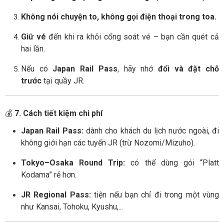
Không nói chuyện to, không gọi điện thoại trong toa.
Giữ vé
đến khi ra khỏi cổng soát vé – bạn cần quét cả
hai lần.
Nếu có
Japan Rail Pass
, hãy nhớ
đổi và đặt chỗ
trước
tại quầy JR.
💰
7. Cách tiết kiệm chi phí
Japan Rail Pass:
dành cho khách du lịch nước ngoài, đi
không giới hạn các tuyến JR (trừ Nozomi/Mizuho).
Tokyo–Osaka Round Trip:
có thể dùng gói “Platt
Kodama” rẻ hơn.
JR Regional Pass:
tiện nếu bạn chỉ đi trong một vùng
như Kansai, Tohoku, Kyushu,...