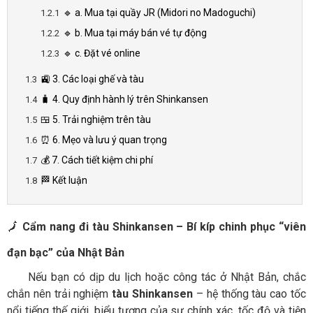
🔹 a. Mua tại quầy JR (Midori no Madoguchi)
🔹 b. Mua tại máy bán vé tự động
🔹 c. Đặt vé online
🚉 3. Các loại ghế và tàu
🧳 4. Quy định hành lý trên Shinkansen
🍱 5. Trải nghiệm trên tàu
⏰ 6. Mẹo và lưu ý quan trọng
💰 7. Cách tiết kiệm chi phí
🏁 Kết luận
🗾
Cẩm nang đi tàu Shinkansen – Bí kíp chinh phục “viên
đạn bạc” của Nhật Bản
Nếu bạn có dịp du lịch hoặc công tác ở Nhật Bản, chắc
chắn nên trải nghiệm
tàu Shinkansen
– hệ thống tàu cao tốc
nổi tiếng thế giới, biểu tượng của sự chính xác, tốc độ và tiện