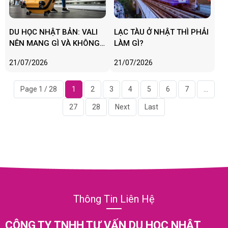
DU HỌC NHẬT BẢN: VALI
LẠC TÀU Ở NHẬT THÌ PHẢI
NÊN MANG GÌ VÀ KHÔNG
LÀM GÌ?
NÊN MANG GÌ?
21/07/2026
21/07/2026
Page 1 / 28
1
2
3
4
5
6
7
...
27
28
Next
Last
Thông Tin Liên Hệ
CÔNG TY
TNHH TƯ VẤN DU HỌC NHẬT