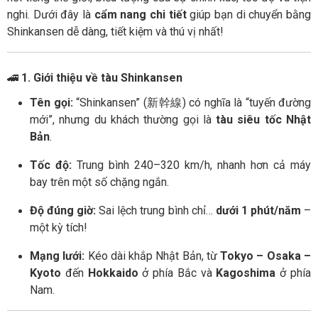
nghi. Dưới đây là
cẩm nang chi tiết
giúp bạn di chuyển bằng
Shinkansen dễ dàng, tiết kiệm và thú vị nhất!
🚄
1. Giới thiệu về tàu Shinkansen
Tên gọi:
“Shinkansen” (新幹線) có nghĩa là “tuyến đường
mới”, nhưng du khách thường gọi là
tàu siêu tốc Nhật
Bản
.
Tốc độ:
Trung bình 240–320 km/h, nhanh hơn cả máy
bay trên một số chặng ngắn.
Độ đúng giờ:
Sai lệch trung bình chỉ…
dưới 1 phút/năm
–
một kỳ tích!
Mạng lưới:
Kéo dài khắp Nhật Bản, từ
Tokyo – Osaka –
Kyoto
đến
Hokkaido
ở phía Bắc và
Kagoshima
ở phía
Nam.