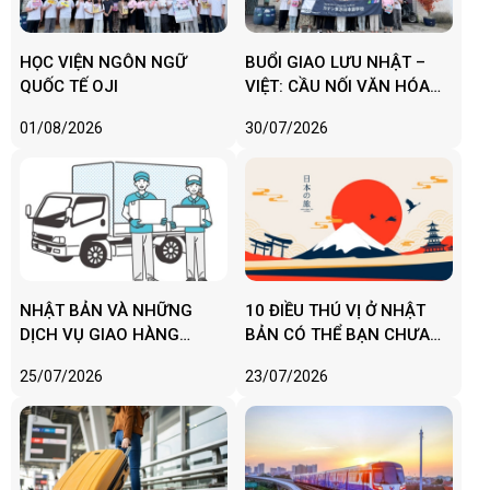
HỌC VIỆN NGÔN NGỮ
BUỔI GIAO LƯU NHẬT –
QUỐC TẾ OJI
VIỆT: CẦU NỐI VĂN HÓA
VÀ GIÁO DỤC
01/08/2026
30/07/2026
NHẬT BẢN VÀ NHỮNG
10 ĐIỀU THÚ VỊ Ở NHẬT
DỊCH VỤ GIAO HÀNG
BẢN CÓ THỂ BẠN CHƯA
KHIẾN BẠN PHẢI BẤT NGỜ
BIẾT
25/07/2026
23/07/2026