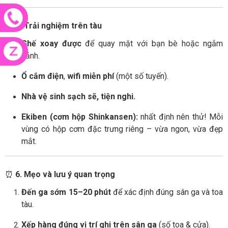
🍱
5. Trải nghiệm trên tàu
Ghế xoay được
để quay mặt với bạn bè hoặc ngắm
cảnh.
Ổ cắm điện
,
wifi miễn phí
(một số tuyến).
Nhà vệ sinh sạch sẽ, tiện nghi.
Ekiben (cơm hộp Shinkansen):
nhất định nên thử! Mỗi
vùng có hộp cơm đặc trưng riêng – vừa ngon, vừa đẹp
mắt.
⏰
6. Mẹo và lưu ý quan trọng
Đến ga sớm 15–20 phút
để xác định đúng sân ga và toa
tàu.
Xếp hàng đúng vị trí ghi trên sân ga
(số toa & cửa).