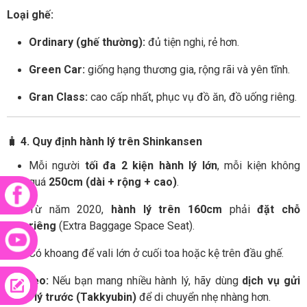
Loại ghế:
Ordinary (ghế thường):
đủ tiện nghi, rẻ hơn.
Green Car:
giống hạng thương gia, rộng rãi và yên tĩnh.
Gran Class:
cao cấp nhất, phục vụ đồ ăn, đồ uống riêng.
🧳
4. Quy định hành lý trên Shinkansen
Mỗi người
tối đa 2 kiện hành lý lớn
, mỗi kiện không
quá
250cm (dài + rộng + cao)
.
Từ năm 2020,
hành lý trên 160cm
phải
đặt chỗ
riêng
(Extra Baggage Space Seat).
Có khoang để vali lớn ở cuối toa hoặc kệ trên đầu ghế.
💡
Mẹo:
Nếu bạn mang nhiều hành lý, hãy dùng
dịch vụ gửi
hành lý trước (Takkyubin)
để di chuyển nhẹ nhàng hơn.