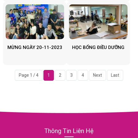
MỪNG NGÀY 20-11-2023
HỌC BỔNG ĐIỀU DƯỠNG
Page 1 / 4
1
2
3
4
Next
Last
Thông Tin Liên Hệ