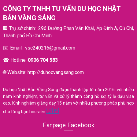
CÔNG TY
TNHH TƯ VẤN DU HỌC NHẬT
BẢN VẦNG SÁNG
🏢
Trụ sở chính: 296 Đường Phan Văn Khải, Ấp Đình A, Củ Chi,
Thành phố Hồ Chí Minh
✉️
Email:
vsc240216@gmail.com
☎︎
Hotline:
0906 704 583
🌐
Website:
http://duhocvangsang.com
Du học Nhật Bản Vầng Sáng được thành lập từ năm 2016, với nhiều
năm kinh nghiệm, tư vấn và xử lý thành công hồ sơ, tỷ lệ đậu visa
cao. Kinh nghiệm giảng dạy 15 năm với nhiều phương pháp phù hợp
🇯🇵
cho từng bạn học viên
Fanpage Facebook