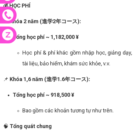
💰 HỌC PHÍ
📌
Khóa 2 năm (進学2年コース):
Tổng học phí ~ 1,182,000 ¥
Học phí & phí khác gồm nhập học, giảng dạy,
tài liệu, bảo hiểm, khám sức khỏe, v.v.
📌
Khóa 1,6 năm (進学1.6年コース):
Tổng học phí ~ 918,500 ¥
Bao gồm các khoản tương tự như trên.
🧠
Tổng quát chung