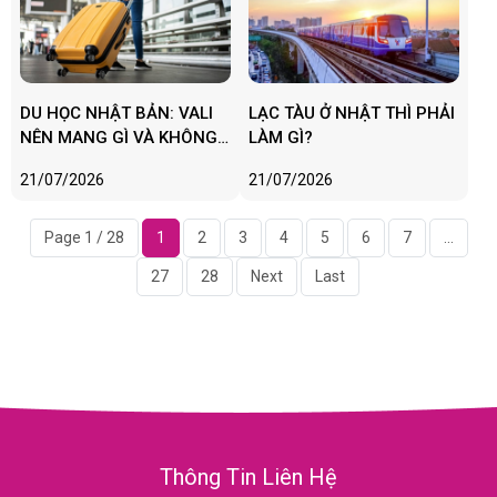
DU HỌC NHẬT BẢN: VALI
LẠC TÀU Ở NHẬT THÌ PHẢI
NÊN MANG GÌ VÀ KHÔNG
LÀM GÌ?
NÊN MANG GÌ?
21/07/2026
21/07/2026
Page 1 / 28
1
2
3
4
5
6
7
...
27
28
Next
Last
Thông Tin Liên Hệ