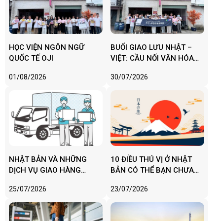
HỌC VIỆN NGÔN NGỮ
BUỔI GIAO LƯU NHẬT –
QUỐC TẾ OJI
VIỆT: CẦU NỐI VĂN HÓA
VÀ GIÁO DỤC
01/08/2026
30/07/2026
NHẬT BẢN VÀ NHỮNG
10 ĐIỀU THÚ VỊ Ở NHẬT
DỊCH VỤ GIAO HÀNG
BẢN CÓ THỂ BẠN CHƯA
KHIẾN BẠN PHẢI BẤT NGỜ
BIẾT
25/07/2026
23/07/2026