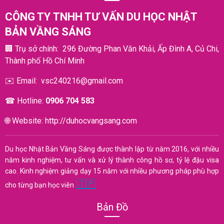
CÔNG TY
TNHH TƯ VẤN DU HỌC NHẬT
BẢN VẦNG SÁNG
🏢
Trụ sở chính: 296 Đường Phan Văn Khải, Ấp Đình A, Củ Chi,
Thành phố Hồ Chí Minh
✉️
Email:
vsc240216@gmail.com
☎︎
Hotline:
0906 704 583
🌐
Website:
http://duhocvangsang.com
Du học Nhật Bản Vầng Sáng được thành lập từ năm 2016, với nhiều
năm kinh nghiệm, tư vấn và xử lý thành công hồ sơ, tỷ lệ đậu visa
cao. Kinh nghiệm giảng dạy 15 năm với nhiều phương pháp phù hợp
🇯🇵
cho từng bạn học viên
Bản Đồ