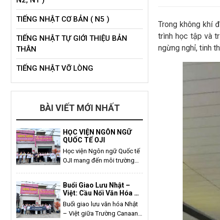
N2, N1 )
TIẾNG NHẬT CƠ BẢN ( N5 )
Trong không khí đ
trình học tập và
TIẾNG NHẬT TỰ GIỚI THIỆU BẢN
ngừng nghỉ, tinh t
THÂN
TIẾNG NHẬT VỠ LÒNG
BÀI VIẾT MỚI NHẤT
HỌC VIỆN NGÔN NGỮ
QUỐC TẾ OJI
Học viện Ngôn ngữ Quốc tế
OJI mang đến môi trường
học tiếng Nhật hiện đại, đội
ngũ giảng viên tận tâm cùng
Buổi Giao Lưu Nhật –
hệ thống ký túc xá tiện nghi,
Việt: Cầu Nối Văn Hóa Và
giúp du học sinh nhanh
Giáo Dục
Buổi giao lưu văn hóa Nhật
chóng thích nghi với cuộc
– Việt giữa Trường Canaan
sống tại Nhật Bản. Đây là