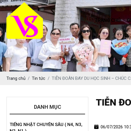
TRANG CHỦ
G
Trang chủ
Tin tức
TIỄN ĐOÀN BAY DU HỌC SINH – CHÚC 
TIỄN Đ
DANH MỤC
TIẾNG NHẬT CHUYÊN SÂU ( N4, N3,
06/07/2026 10: