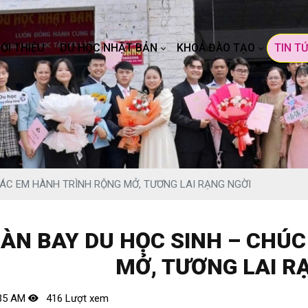
IỚI THIỆU
DU HỌC NHẬT BẢN
KHOÁ ĐÀO TẠO
TIN T
CÁC EM HÀNH TRÌNH RỘNG MỞ, TƯƠNG LAI RẠNG NGỜI
OÀN BAY DU HỌC SINH – CHÚ
MỞ, TƯƠNG LAI R
35 AM
416 Lượt xem