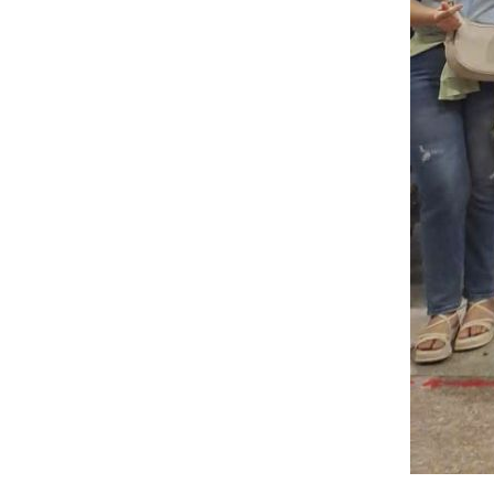
bạn thuận lợi và không gặp
rắc rối tại sân bay nhé! 🇯🇵
✈️