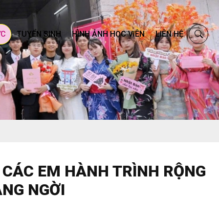
ỨC
TUYỂN SINH
HÌNH ẢNH HỌC VIÊN
LIÊN HỆ
C CÁC EM HÀNH TRÌNH RỘNG
ẠNG NGỜI